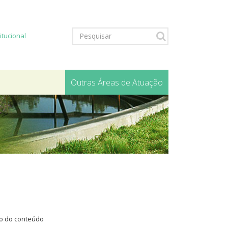
titucional
Outras Áreas de Atuação
to do conteúdo